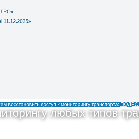
 АГРО»
l 11.12.2025»
м восстановить доступ к мониторингу транспорта:
ПОДРО
иторингу любых типов тра