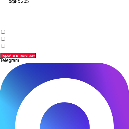
офис 205
Заполняя данную форму и отправляя свои данные,
вы соглашаетесь с
политикой конфиденциальности
,
соглашаетесь с
пользовательским соглашением
,
даете согласиена
обработку своих персональных данных
.
Перейти в телеграм
Telegram