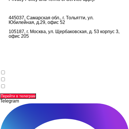
445037, Самарская обл., г. Тольятти, ул.
Юбилейная, д.29, офис 52
105187, г. Москва, ул. Щербаковская, д. 53 корпус 3,
офис 205
Заполняя данную форму и отправляя свои данные,
вы соглашаетесь с
политикой конфиденциальности
,
соглашаетесь с
пользовательским соглашением
,
даете согласиена
обработку своих персональных данных
.
Перейти в телеграм
Telegram