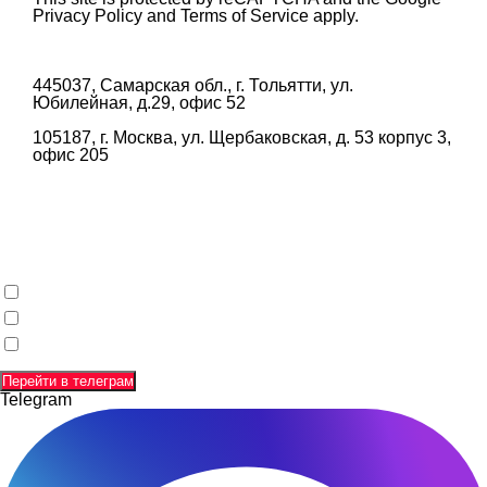
Privacy Policy
and
Terms of Service
apply.
445037, Самарская обл., г. Тольятти, ул.
Юбилейная, д.29, офис 52
105187, г. Москва, ул. Щербаковская, д. 53 корпус 3,
офис 205
Заполняя данную форму и отправляя свои данные,
вы соглашаетесь с
политикой конфиденциальности
,
соглашаетесь с
пользовательским соглашением
,
даете согласиена
обработку своих персональных данных
.
Перейти в телеграм
Telegram