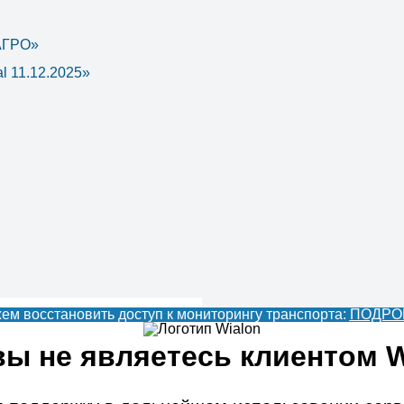
 АГРО»
l 11.12.2025»
м восстановить доступ к мониторингу транспорта:
ПОДРО
 вы не являетесь клиентом W